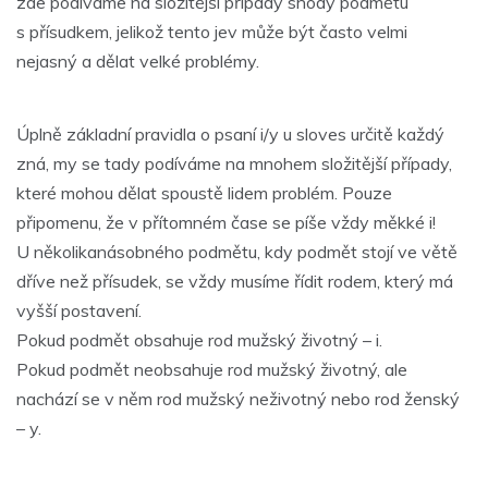
zde podíváme na složitější případy shody podmětu
s přísudkem, jelikož tento jev může být často velmi
nejasný a dělat velké problémy.
Úplně základní pravidla o psaní i/y u sloves určitě každý
zná, my se tady podíváme na mnohem složitější případy,
které mohou dělat spoustě lidem problém. Pouze
připomenu, že v přítomném čase se píše vždy měkké i!
U několikanásobného podmětu, kdy podmět stojí ve větě
dříve než přísudek, se vždy musíme řídit rodem, který má
vyšší postavení.
Pokud podmět obsahuje rod mužský životný – i.
Pokud podmět neobsahuje rod mužský životný, ale
nachází se v něm rod mužský neživotný nebo rod ženský
– y.