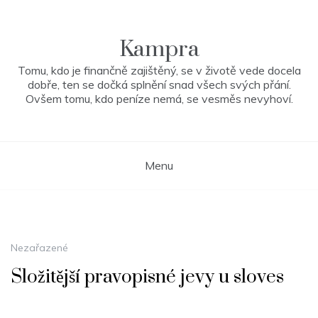
Skip
to
content
Kampra
Tomu, kdo je finančně zajištěný, se v životě vede docela
dobře, ten se dočká splnění snad všech svých přání.
Ovšem tomu, kdo peníze nemá, se vesměs nevyhoví.
Menu
Nezařazené
Složitější pravopisné jevy u sloves