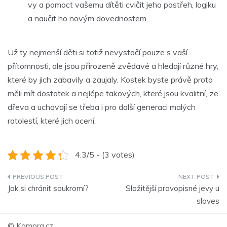
vy a pomoct vašemu dítěti cvičit jeho postřeh, logiku
a naučit ho novým dovednostem.
Už ty nejmenší děti si totiž nevystačí pouze s vaší
přítomnosti, ale jsou přirozeně zvědavé a hledají různé hry,
které by jich zabavily a zaujaly. Kostek byste právě proto
měli mít dostatek a nejlépe takových, které jsou kvalitní, ze
dřeva a uchovají se třeba i pro další generaci malých
ratolestí, které jich ocení.
4.3/5 - (3 votes)
Navigace
Jak si chránit soukromí?
Složitější pravopisné jevy u
pro
sloves
příspěvek
© Kampra.cz