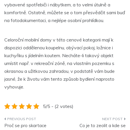
vybavené spotřebiči i nábytkem, a to velmi útulně a
komfortně. Ostatně, můžete se o tom přesvědčit sami buď
na fotodokumentaci, a nejlépe osobní prohlídkou.
Celoroční mobilní domy v této cenové kategorii mají k
dispozici oddělenou koupelnu, obývací pokoj, ložnice i
kuchyňku s jídelním koutem. Necháte-li takový objekt
umístit např. v rekreační zóně, na vlastním pozemku s
okrasnou a užitkovou zahradou, v podstatě vám bude
jasné, že k životu vám tento způsob bydlení naprosto
vyhovuje.
5/5 - (2 votes)
Navigace
Proč se pro skartace
Co je to zeolit a kde se