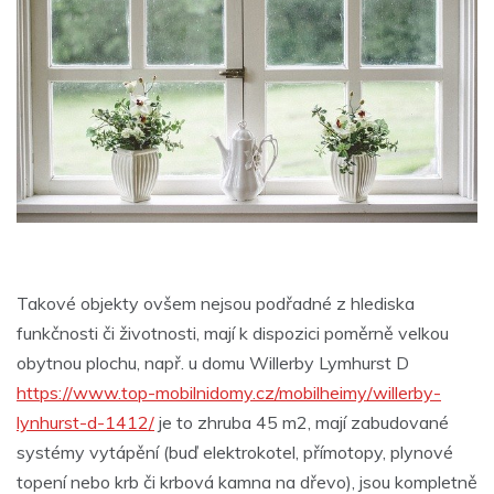
Takové objekty ovšem nejsou podřadné z hlediska
funkčnosti či životnosti, mají k dispozici poměrně velkou
obytnou plochu, např. u domu Willerby Lymhurst D
https://www.top-mobilnidomy.cz/mobilheimy/willerby-
lynhurst-d-1412/
je to zhruba 45 m2, mají zabudované
systémy vytápění (buď elektrokotel, přímotopy, plynové
topení nebo krb či krbová kamna na dřevo), jsou kompletně