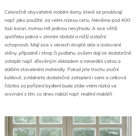
Celoročně obyvatelné mobilní domy, které se prodávají
např. jako použité, za velmi nízkou cenu, řekněme pod 400
tisíc korun, mohou mít jedinou nevýhodu. A sice větší
spotřebu paliva v zimním období a nižší izolační
schopnosti. Mají sice v oknech dvojitá skla a izolované
stěny, případně i strop či podlahu, ovšem dají se dodatečně
zateplit např. dřevěným obkladem a minerální vatou a
dalšími stavebními materiály. Pokud jste trochu zruční
kutilové, zvládnete dodatečné zateplení i sami a celková
částka za pořízení bydlení bude stále velmi nízká ve
srovnání s tím, co dnes nabízí např. realitní makléři.