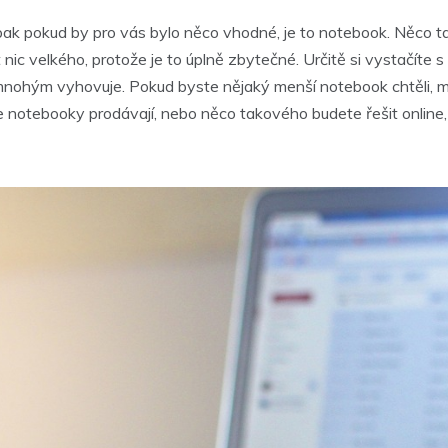
 pak pokud by pro vás bylo něco vhodné, je to notebook. Něco tako
nic velkého, protože je to úplně zbytečné. Určitě si vystačíte
mnohým vyhovuje. Pokud byste nějaký menší notebook chtěli, měli b
 notebooky prodávají, nebo něco takového budete řešit online,