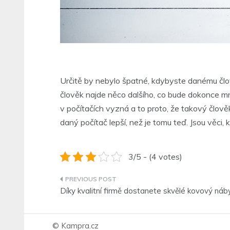
Určitě by nebylo špatné, kdybyste danému člov
člověk najde něco dalšího, co bude dokonce mno
v počítačích vyzná a to proto, že takový člově
daný počítač lepší, než je tomu teď. Jsou věci, 
3/5 - (4 votes)
Navigace
Díky kvalitní firmě dostanete skvělé kovový náb
pro
příspěvek
© Kampra.cz