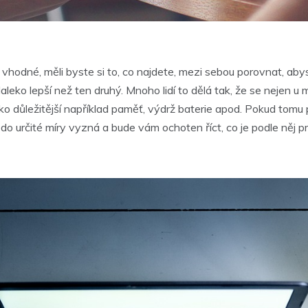
odné, měli byste si to, co najdete, mezi sebou porovnat, abyste z
leko lepší než ten druhý. Mnoho lidí to dělá tak, že se nejen u mob
 důležitější například paměť, výdrž baterie apod. Pokud tomu př
o určité míry vyzná a bude vám ochoten říct, co je podle něj pr