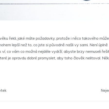
ěku řekli, jaké máte požadavky, protože i něco takového může m
hem lepší než to, co jste si původně našli vy sami. Není úplně
k ví, co vám co možná nejdéle vydrží, abyste brzy nemuseli řeš
které je opravdu dobré promyslet, aby toho člověk nelitoval. Někt
ytek
Neje