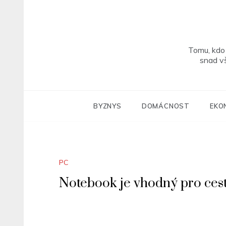
Skip
to
content
Tomu, kdo 
snad v
BYZNYS
DOMÁCNOST
EKO
PC
Notebook je vhodný pro ces