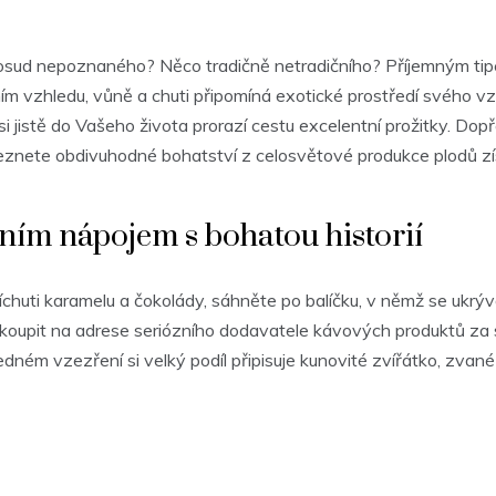
osud nepoznaného? Něco tradičně netradičního? Příjemným ti
 vzhledu, vůně a chuti připomíná exotické prostředí svého vzn
 si jistě do Vašeho života prorazí cestu excelentní prožitky. Dop
aleznete obdivuhodné bohatství z celosvětové produkce plodů z
čním nápojem s bohatou historií
říchuti karamelu a čokolády, sáhněte po balíčku, v němž se ukrýv
zakoupit na adrese seriózního dodavatele kávových produktů za
dném vzezření si velký podíl připisuje kunovité zvířátko, zvané