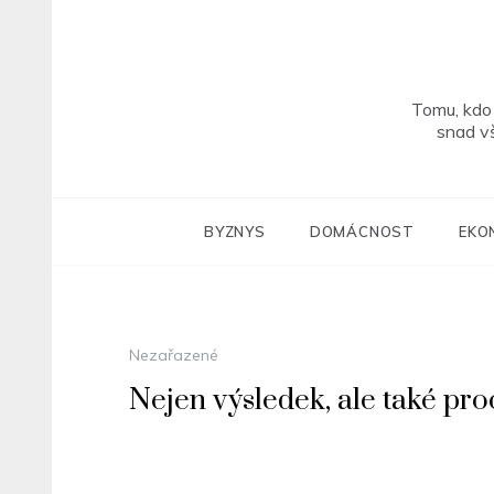
Skip
to
content
Tomu, kdo 
snad v
BYZNYS
DOMÁCNOST
EKO
Nezařazené
Nejen výsledek, ale také pr