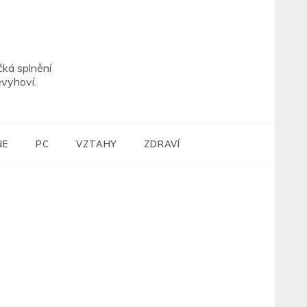
čká splnění
vyhoví.
NE
PC
VZTAHY
ZDRAVÍ