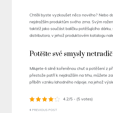
Chtěli byste vyzkoušet něco nového? Nebo d
nejdražším produktům svého zrna. Svým ražením
taktéž jako součást balíčku potěšujícího dárku,
distributora, v jehož produktovém katalogu n
Potěšte své smysly netradi
Milujete-li silně kořeněnou chuť a potěšení z p
přestože patří k nejdražším na trhu, můžete 
příběh vzniku lahodného nápoje, na jehož výsle
4.2/5 - (5 votes)
Navigace