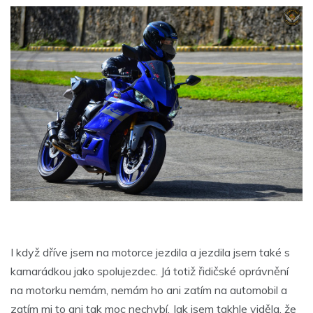
I když dříve jsem na motorce jezdila a jezdila jsem také s
kamarádkou jako spolujezdec. Já totiž řidičské oprávnění
na motorku nemám, nemám ho ani zatím na automobil a
zatím mi to ani tak moc nechybí. Jak jsem takhle viděla, že