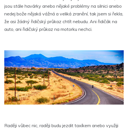
jsou stále havárky anebo nějaké problémy na silnici anebo
nedej bože nějaká vážná a veliká zranění, tak jsem si řekla,
že asi žádný řidičský průkaz chtít nebudu. Ani řidičák na
auto, ani řidičský průkaz na motorku nechci.
Raději vůbec nic, raději budu jezdit taxíkem anebo využiji