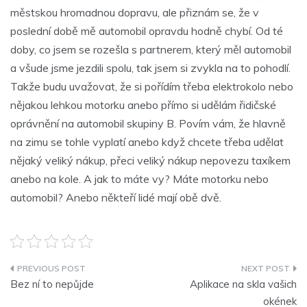
městskou hromadnou dopravu, ale přiznám se, že v
poslední době mě automobil opravdu hodně chybí. Od té
doby, co jsem se rozešla s partnerem, který měl automobil
a všude jsme jezdili spolu, tak jsem si zvykla na to pohodlí.
Takže budu uvažovat, že si pořídím třeba elektrokolo nebo
nějakou lehkou motorku anebo přímo si udělám řidičské
oprávnění na automobil skupiny B. Povím vám, že hlavně
na zimu se tohle vyplatí anebo když chcete třeba udělat
nějaký veliký nákup, přeci veliký nákup nepovezu taxíkem
anebo na kole. A jak to máte vy? Máte motorku nebo
automobil? Anebo někteří lidé mají obě dvě.
Navigace
Bez ní to nepůjde
Aplikace na skla vašich
pro
okének