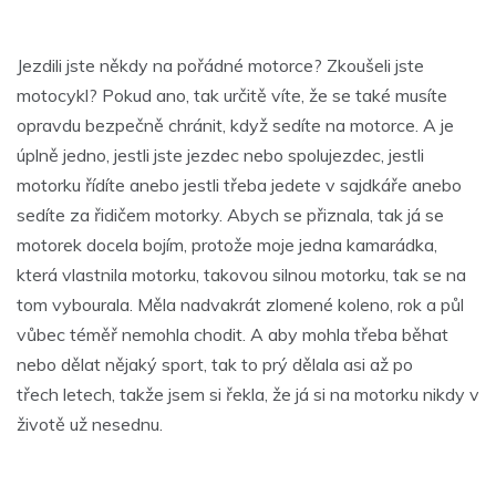
Jezdili jste někdy na pořádné motorce? Zkoušeli jste
motocykl? Pokud ano, tak určitě víte, že se také musíte
opravdu bezpečně chránit, když sedíte na motorce. A je
úplně jedno, jestli jste jezdec nebo spolujezdec, jestli
motorku řídíte anebo jestli třeba jedete v sajdkáře anebo
sedíte za řidičem motorky. Abych se přiznala, tak já se
motorek docela bojím, protože moje jedna kamarádka,
která vlastnila motorku, takovou silnou motorku, tak se na
tom vybourala. Měla nadvakrát zlomené koleno, rok a půl
vůbec téměř nemohla chodit. A aby mohla třeba běhat
nebo dělat nějaký sport, tak to prý dělala asi až po
třech letech, takže jsem si řekla, že já si na motorku nikdy v
životě už nesednu.