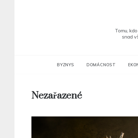
Skip
to
content
Tomu, kdo 
snad v
BYZNYS
DOMÁCNOST
EKO
Nezařazené