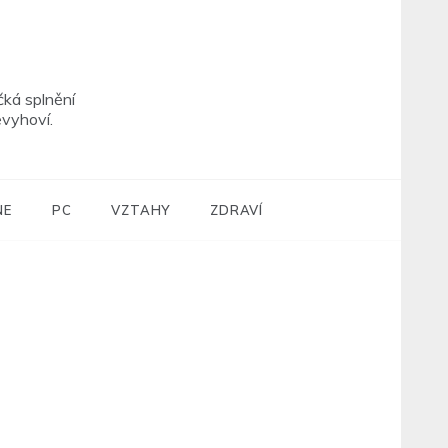
čká splnění
vyhoví.
NE
PC
VZTAHY
ZDRAVÍ