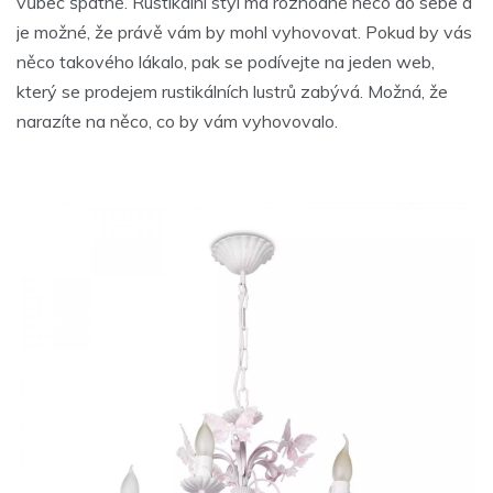
vůbec špatně. Rustikální styl má rozhodně něco do sebe a
je možné, že právě vám by mohl vyhovovat. Pokud by vás
něco takového lákalo, pak se podívejte na jeden web,
který se prodejem rustikálních lustrů zabývá. Možná, že
narazíte na něco, co by vám vyhovovalo.