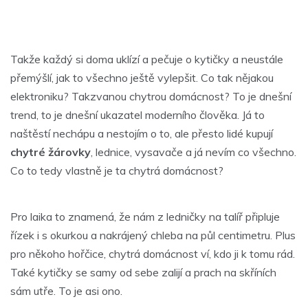
Takže každý si doma uklízí a pečuje o kytičky a neustále
přemýšlí, jak to všechno ještě vylepšit. Co tak nějakou
elektroniku? Takzvanou chytrou domácnost? To je dnešní
trend, to je dnešní ukazatel moderního člověka. Já to
naštěstí nechápu a nestojím o to, ale přesto lidé kupují
chytré žárovky
, lednice, vysavače a já nevím co všechno.
Co to tedy vlastně je ta chytrá domácnost?
Pro laika to znamená, že nám z ledničky na talíř připluje
řízek i s okurkou a nakrájený chleba na půl centimetru. Plus
pro někoho hořčice, chytrá domácnost ví, kdo ji k tomu rád.
Také kytičky se samy od sebe zalijí a prach na skříních
sám utře. To je asi ono.