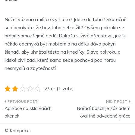
Nuže, vážení a milí, co vy na to? Jdete do toho? Skutečně
se domníváte, že bez toho nelze žít? Ovšem pokroku se
bránit samozřejmě nedá. Dokážu si živě představit, jak si
někdo odemyká byt mobilem a na dálku dává pokyn
šlehači, aby uhnětal těsto na knedlíky. Sláva pokroku a
lidské civilizaci, která sama sebe pochová pod horou
nesmyslů a zbytečností.
2/5 - (1 vote)
Navigace
Aplikace na skla vašich
Nářadí bosch je základem
pro
okének
kvalitně odvedené práce
příspěvek
© Kampra.cz